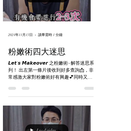
2024年11月13日
讀畢需時 1 分鐘
粉嫩術四大迷思
𝙇𝙚𝙩'𝙨 𝙈𝙖𝙠𝙚𝙤𝙫𝙚𝙧 之粉嫩術~解答迷思系
列！ 出左第一條片後收到好多查詢📩，非
常感激大家對粉嫩術好有興趣💕同時又好
多迷思🥸 唔緊要! 即刻出返條片補充一下
大家最好奇嘅4個迷思，*最後1個* 最重要
🔔...
Load video