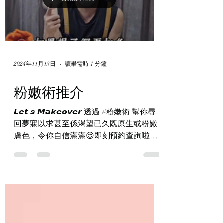
2024年11月13日
讀畢需時 1 分鐘
粉嫩術推介
𝙇𝙚𝙩'𝙨 𝙈𝙖𝙠𝙚𝙤𝙫𝙚𝙧 透過 #粉嫩術 幫你尋
回夢寐以求甚至係渴望已久既原生或粉嫩
膚色，令你自信滿滿😌即刻預約查詢啦📱
𝙇𝙚𝙩'𝙨 𝙮𝙤𝙪𝙧 𝙩𝙧𝙪𝙚 𝙘𝙤𝙡𝙤𝙧 𝙨𝙝𝙞𝙣𝙚!! 📌紋髮
療程...