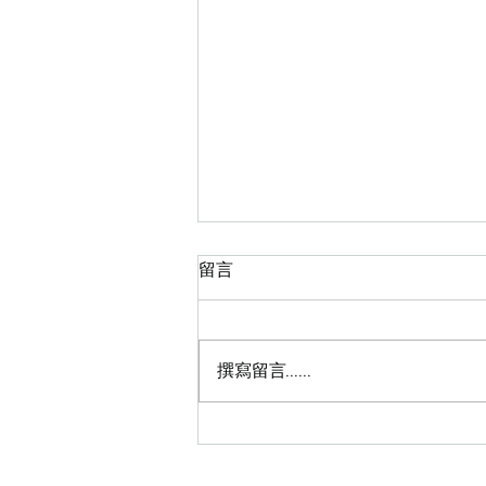
留言
皇牌蜜蠟脫毛
撰寫留言......