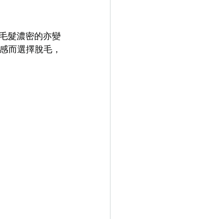
毛髮濃密的亦變
觀感而選擇脫毛，