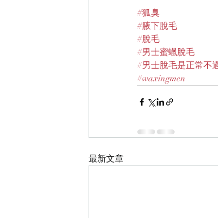
#狐臭
#腋下脫毛
#脫毛
#男士蜜蠟脫毛
#男士脫毛是正常不
#waxingmen
最新文章