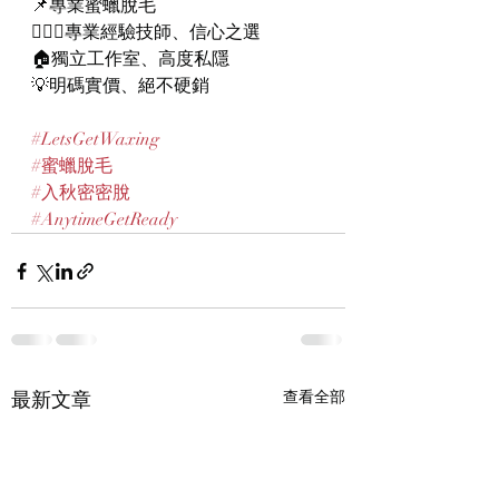
📌專業蜜蠟脫毛
👨🏻‍⚕️專業經驗技師、信心之選
🏠獨立工作室、高度私隱
💡明碼實價、絕不硬銷
#LetsGetWaxing
#蜜蠟脫毛
#入秋密密脫
#AnytimeGetReady
最新文章
查看全部