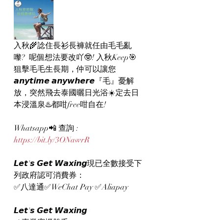
入秋🌾諗住長衫長褲就任由毛毛亂
嚟?  呢個想法要改吖🤓! 入秋Keep🎯
狙擊毛毛生長期，仲可以讓您
𝙖𝙣𝙮𝙩𝙞𝙢𝙚 𝙖𝙣𝙮𝙬𝙝𝙚𝙧𝙚『毛』憂解
放，突然飛去泰國曬日光浴☀️定去日
本浸溫泉♨️都咁free咁自在!
Whatsapp📲 查詢 : 
https://bit.ly/3ONawrR
𝙇𝙚𝙩'𝙨 𝙂𝙚𝙩 𝙒𝙖𝙭𝙞𝙣𝙜現已全數接受下
列政府認可消費券：
✅八達通✅WeChat Pay ✅Aliapay
𝙇𝙚𝙩'𝙨 𝙂𝙚𝙩 𝙒𝙖𝙭𝙞𝙣𝙜