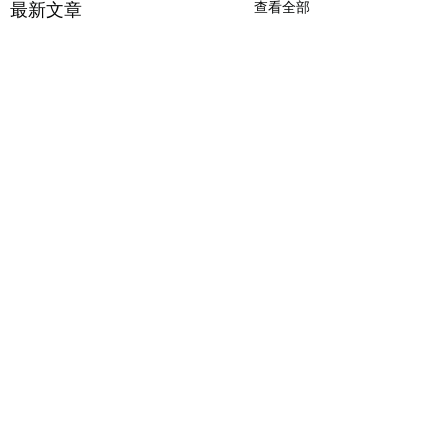
最新文章
查看全部
留言
顧客意見
皇牌蜜蠟脫毛