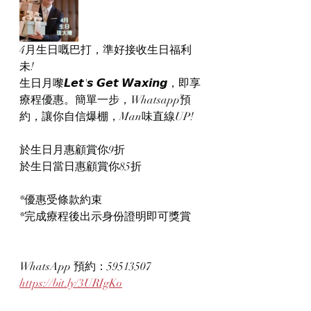
4月生日嘅巴打，準好接收生日福利
未!
生日月嚟𝙇𝙚𝙩'𝙨 𝙂𝙚𝙩 𝙒𝙖𝙭𝙞𝙣𝙜，即享
療程優惠。簡單一步，Whatsapp預
約，讓你自信爆棚，Man味直線UP!
於生日月惠顧賞你9折
於生日當日惠顧賞你85折
*優惠受條款約束
*完成療程後出示身份證明即可獎賞
WhatsApp 預約：59513507
https://bit.ly/3URIgKo