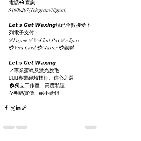
電話📲 查詢 ：
51600207(Telegram/Signal)
𝙇𝙚𝙩'𝙨 𝙂𝙚𝙩 𝙒𝙖𝙭𝙞𝙣𝙜現已全數接受下
列電子支付：
✅Payme ✅WeChat Pay ✅Alipay
💳Visa Card 💳Master 💳銀聯
𝙇𝙚𝙩'𝙨 𝙂𝙚𝙩 𝙒𝙖𝙭𝙞𝙣𝙜
📌專業蜜蠟及激光脫毛
👨🏻‍⚕專業經驗技師、信心之選
🏠獨立工作室、高度私隱
💡明碼實價、絕不硬銷