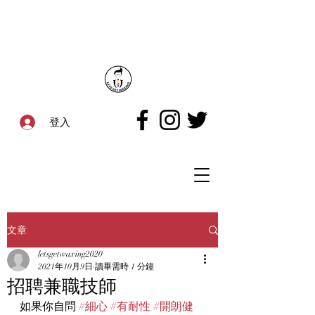
登入
文章
letsgetwaxing2020
2021年10月9日
讀畢需時 1 分鐘
招聘兼職技師
如果你自問 
#細心
#有耐性
#開朗健