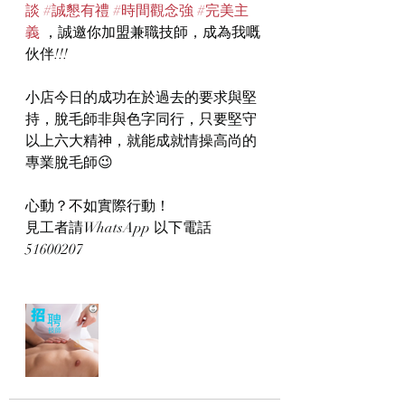
談
#誠懇有禮
#時間觀念強
#完美主
義
 ，誠邀你加盟兼職技師，成為我嘅
伙伴!!!
小店今日的成功在於過去的要求與堅
持，脫毛師非與色字同行，只要堅守
以上六大精神，就能成就情操高尚的
專業脫毛師😉
心動？不如實際行動！
見工者請WhatsApp 以下電話
51600207