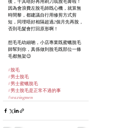
後，千其唔好再用剃刀或脫毛膏啦！
因為會浪費左脫毛師既心機，就算無
時間黎，都建議自行用修剪方式剪
短，同埋唔好相隔超過2個月先再脫，
否則毛髮會打回原形啊！
想毛毛幼細啲，小店專業既蜜蠟脫毛
師幫到你，真係做到脫毛既部位一條
毛都無架😉
#脫毛
#男士脫毛
#男士蜜蠟脫毛
#男士脫毛是正常不過的事
#waxingmen