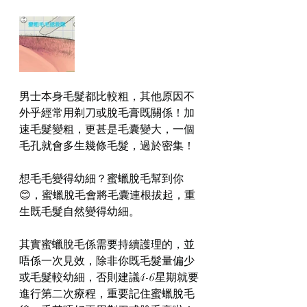
男士本身毛髮都比較粗，其他原因不
外乎經常用剃刀或脫毛膏既關係！加
速毛髮變粗，更甚是毛囊變大，一個
毛孔就會多生幾條毛髮，過於密集！
想毛毛變得幼細？蜜蠟脫毛幫到你
😊，蜜蠟脫毛會將毛囊連根拔起，重
生既毛髮自然變得幼細。
其實蜜蠟脫毛係需要持續護理的，並
唔係一次見效，除非你既毛髮量偏少
或毛髮較幼細，否則建議4-6星期就要
進行第二次療程，重要記住蜜蠟脫毛