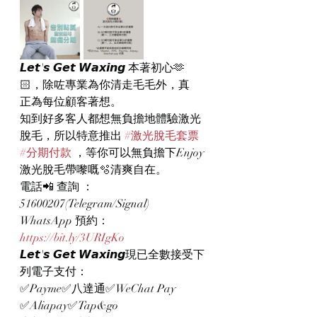
𝙇𝙚𝙩'𝙨 𝙂𝙚𝙩 𝙒𝙖𝙭𝙞𝙣𝙜 本著初心🫶
🏻，除咗專業為你清走毛毛外，真
正為每位顧客著想。
知到好多客人都想無負擔地體驗激光
脫毛，所以特意推出 
#激光脫毛套票
#分期付款
 ，等你可以無負擔下Enjoy 
激光脫毛帶嚟嘅🫧清爽自在。
電話📲 查詢 ：
51600207(Telegram/Signal)
WhatsApp 預約：
https://bit.ly/3URIgKo
𝙇𝙚𝙩'𝙨 𝙂𝙚𝙩 𝙒𝙖𝙭𝙞𝙣𝙜現已全數接受下
列電子支付：
✅Payme✅八達通✅WeChat Pay 
✅Aliapay✅Tap&go