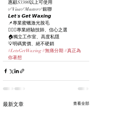
惠顧$3300以上可使用
✅Visa✅Master✅銀聯
𝙇𝙚𝙩'𝙨 𝙂𝙚𝙩 𝙒𝙖𝙭𝙞𝙣𝙜
📌專業蜜蠟激光脫毛
👨🏻‍⚕專業經驗技師、信心之選
🏠獨立工作室、高度私隱
💡明碼實價、絕不硬銷
#LetsGetWaxing
#無痛分期
#真正為
你著想
最新文章
查看全部