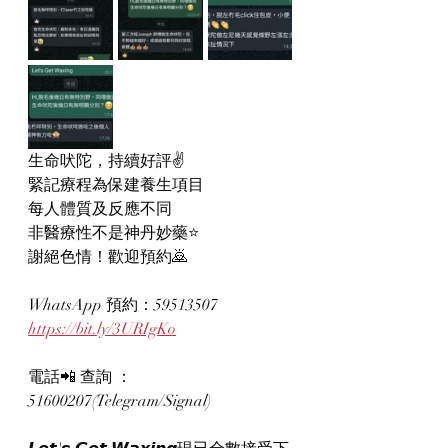
生命吠陀，持續好評✌️
緊記療程為保建養生項目
每人體質及反應不同
非醫療性不是神丹妙藥⭐
謝絕色情！歡迎預約🙇
WhatsApp 預約：59513507
https://bit.ly/3URIgKo
電話📲 查詢 ：
51600207(Telegram/Signal)