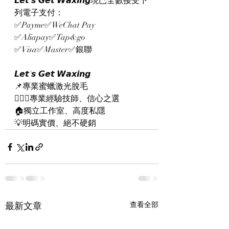
𝙇𝙚𝙩'𝙨 𝙂𝙚𝙩 𝙒𝙖𝙭𝙞𝙣𝙜現已全數接受下
列電子支付：
✅Payme✅WeChat Pay 
✅Aliapay✅Tap&go
✅Visa✅Master✅銀聯
𝙇𝙚𝙩'𝙨 𝙂𝙚𝙩 𝙒𝙖𝙭𝙞𝙣𝙜
📌專業蜜蠟激光脫毛
👨🏻‍⚕️專業經驗技師、信心之選
🏠獨立工作室、高度私隱
💡明碼實價、絕不硬銷
最新文章
查看全部