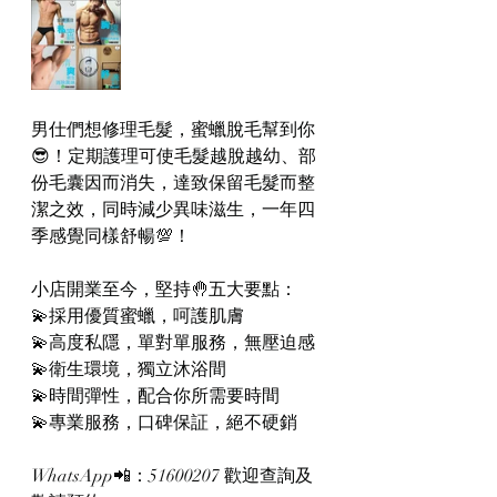
男仕們想修理毛髮，蜜蠟脫毛幫到你
😎！定期護理可使毛髮越脫越幼、部
份毛囊因而消失，達致保留毛髮而整
潔之效，同時減少異味滋生，一年四
季感覺同樣舒暢💯！
小店開業至今，堅持🤚五大要點：
💫採用優質蜜蠟，呵護肌膚
💫高度私隱，單對單服務，無壓迫感
💫衛生環境，獨立沐浴間
💫時間彈性，配合你所需要時間
💫專業服務，口碑保証，絕不硬銷
WhatsApp📲：51600207 歡迎查詢及