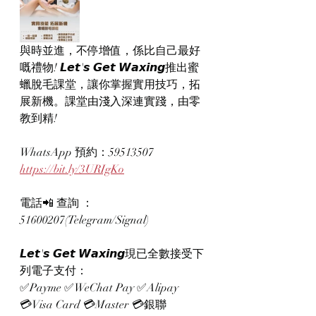
與時並進，不停增值，係比自己最好
嘅禮物! 𝙇𝙚𝙩'𝙨 𝙂𝙚𝙩 𝙒𝙖𝙭𝙞𝙣𝙜推出蜜
蠟脫毛課堂，讓你掌握實用技巧，拓
展新機。課堂由淺入深連實踐，由零
教到精!
WhatsApp 預約：59513507
https://bit.ly/3URIgKo
電話📲 查詢 ：
51600207(Telegram/Signal)
𝙇𝙚𝙩'𝙨 𝙂𝙚𝙩 𝙒𝙖𝙭𝙞𝙣𝙜現已全數接受下
列電子支付：
✅Payme ✅WeChat Pay ✅Alipay
💳Visa Card 💳Master 💳銀聯