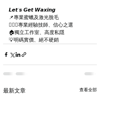
𝙇𝙚𝙩'𝙨 𝙂𝙚𝙩 𝙒𝙖𝙭𝙞𝙣𝙜
📌專業蜜蠟及激光脫毛
👨🏻‍⚕專業經驗技師、信心之選
🏠獨立工作室、高度私隱
💡明碼實價、絕不硬銷
最新文章
查看全部