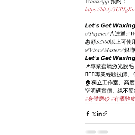
WhatsApp 預約：
https://bit.ly/3URIgKo
𝙇𝙚𝙩'𝙨 𝙂𝙚𝙩 
✅Payme✅八達通✅WeCh
惠顧$3300以上可使
✅Visa✅Master✅銀聯
𝙇𝙚𝙩'𝙨 𝙂𝙚𝙩 𝙒𝙖𝙭𝙞𝙣
📌專業蜜蠟激光脫毛
👨🏻‍⚕️專業經驗技
🏠獨立工作室、高
💡明碼實價、絕不硬
#身體磨砂
#冇晒雞