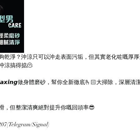
就夠乾淨？沖涼只可以沖走表面污垢，但其實老化咗嘅厚
沖涼搞得掂🫠
𝙚𝙩 𝙒𝙖𝙭𝙞𝙣𝙜做身體磨砂，幫你全新徹底🫰🏻大掃除，
滑，但整潔清爽絕對提升你嘅回頭率😎
(Telegram/Signal)