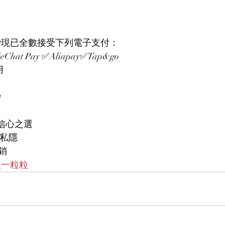
𝙒𝙖𝙭𝙞𝙣𝙜現已全數接受下列電子支付：
at Pay ✅Aliapay✅Tap&go
用

師、信心之選
度私隱
銷
皮一粒粒