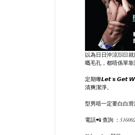
以為日日沖涼🧖
嘅毛孔，都唔係單靠
定期嚟𝙇𝙚𝙩'𝙨 
清爽潔淨。
型男唔一定要白白滑
電話📲 查詢 ：51600207