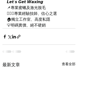
𝙇𝙚𝙩'𝙨 𝙂𝙚𝙩 𝙒𝙖𝙭𝙞𝙣𝙜
📌專業蜜蠟及激光脫毛
👨🏻‍⚕專業經驗技師、信心之選
🏠獨立工作室、高度私隱
💡明碼實價、絕不硬銷
最新文章
查看全部