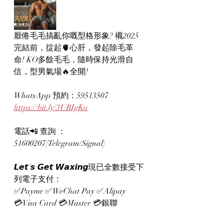
厭倦毛毛搞亂你嘅型格形象? 襯2025
完結前，掟起🫀心肝，發起除毛革
命! KO多餘毛毛，隨時保持光滑自
信，型男氣場🔥全開!
WhatsApp 預約：59513507
https://bit.ly/3URIgKo
電話📲 查詢 ：
51600207(Telegram/Signal)
𝙇𝙚𝙩'𝙨 𝙂𝙚𝙩 𝙒𝙖𝙭𝙞𝙣𝙜現已全數接受下
列電子支付：
✅Payme ✅WeChat Pay ✅Alipay
💳Visa Card 💳Master 💳銀聯