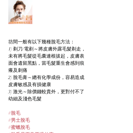
坊間一般有以下幾種脫毛方法：
1) 剃刀/電剷～將皮膚外露毛髮剃走，
未有將毛髮從毛囊連根拔起，皮膚表
面會遺留黑點，當毛髮重生會感到痕
癢及刺痛
2) 脫毛膏～總有化學成份，容易造成
皮膚敏感及有損健康
3) 激光～除價錢較貴外，更對付不了
幼細及淺色毛髮
#脫毛
#男士脫毛
#蜜蠟脫毛