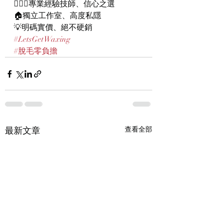
👨🏻‍⚕️專業經驗技師、信心之選
🏠獨立工作室、高度私隱
💡明碼實價、絕不硬銷
#LetsGetWaxing
#脫毛零負擔
最新文章
查看全部