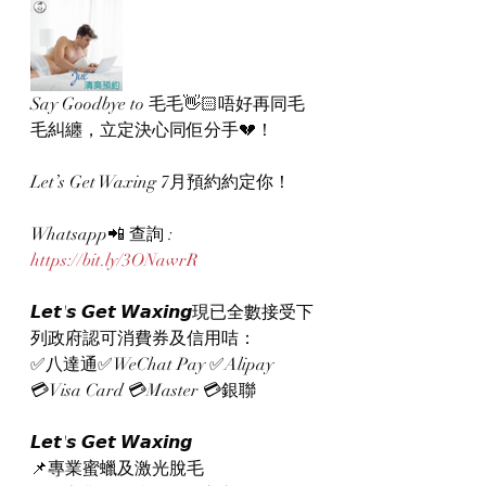
Say Goodbye to 毛毛👋🏻唔好再同毛
毛糾纏，立定決心同佢分手💔！
Let’s Get Waxing 7月預約約定你！
Whatsapp📲 查詢 : 
https://bit.ly/3ONawrR
𝙇𝙚𝙩'𝙨 𝙂𝙚𝙩 𝙒𝙖𝙭𝙞𝙣𝙜現已全數接受下
列政府認可消費券及信用咭：
✅八達通✅WeChat Pay ✅Alipay
💳Visa Card 💳Master 💳銀聯
𝙇𝙚𝙩'𝙨 𝙂𝙚𝙩 𝙒𝙖𝙭𝙞𝙣𝙜
📌專業蜜蠟及激光脫毛