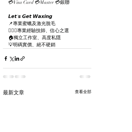
💳Visa Card 💳Master 💳銀聯
𝙇𝙚𝙩'𝙨 𝙂𝙚𝙩 𝙒𝙖𝙭𝙞𝙣𝙜
📌專業蜜蠟及激光脫毛
👨🏻‍⚕專業經驗技師、信心之選
🏠獨立工作室、高度私隱
💡明碼實價、絕不硬銷
最新文章
查看全部