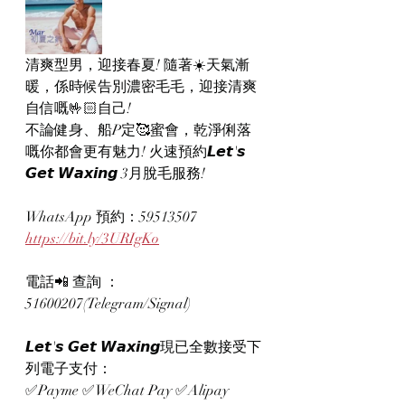
清爽型男，迎接春夏! 隨著☀️天氣漸
暖，係時候告別濃密毛毛，迎接清爽
自信嘅🤟🏻自己!
不論健身、船P定🥰蜜會，乾淨俐落
嘅你都會更有魅力! 火速預約𝙇𝙚𝙩'𝙨 
𝙂𝙚𝙩 𝙒𝙖𝙭𝙞𝙣𝙜 3月脫毛服務!
WhatsApp 預約：59513507
https://bit.ly/3URIgKo
電話📲 查詢 ：
51600207(Telegram/Signal)
𝙇𝙚𝙩'𝙨 𝙂𝙚𝙩 𝙒𝙖𝙭𝙞𝙣𝙜現已全數接受下
列電子支付：
✅Payme ✅WeChat Pay ✅Alipay