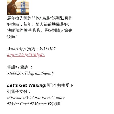
馬年搶先預約開跑! 為最忙碌嘅2月作
好準備，新年、情人節前準備最好! 
快啲預約脫淨毛毛，唔好到情人節先
後悔!
WhatsApp 預約：59513507
https://bit.ly/3URIgKo
電話📲 查詢 ：
51600207(Telegram/Signal)
𝙇𝙚𝙩'𝙨 𝙂𝙚𝙩 𝙒𝙖𝙭𝙞𝙣𝙜現已全數接受下
列電子支付：
✅Payme ✅WeChat Pay ✅Alipay
💳Visa Card 💳Master 💳銀聯