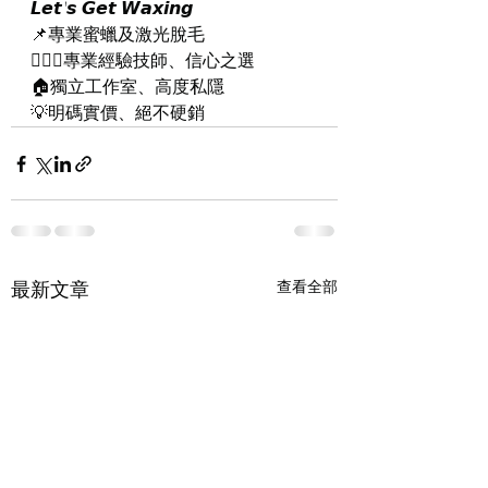
𝙇𝙚𝙩'𝙨 𝙂𝙚𝙩 𝙒𝙖𝙭𝙞𝙣𝙜
📌專業蜜蠟及激光脫毛
👨🏻‍⚕專業經驗技師、信心之選
🏠獨立工作室、高度私隱
💡明碼實價、絕不硬銷
最新文章
查看全部