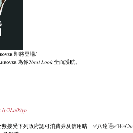
ᴇᴏᴠᴇʀ 即將登場! 
ᴋᴇᴏᴠᴇʀ 為你Total Look 全面護航。
t.ly/3La09yp
ʀ 現已全數接受下列政府認可消費券及信用咭：✅八達通✅WeChat P