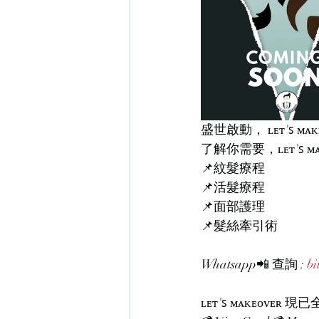
盛世啟動， ʟᴇᴛ'ꜱ ᴍᴀᴋ
了解你需要，ʟᴇᴛ'ꜱ ᴍᴀ
📌紋髮療程
📌活髮療程
📌面部護理
📌髮絲牽引術
Whatsapp📲 查詢 : 
bi
ʟᴇᴛ'ꜱ ᴍᴀᴋᴇᴏᴠᴇ