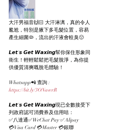
大汗男福音🙌🏻 大汗淋漓，真的令人
尷尬，特別是腋下多毛髮位置，容易
產生細菌🦠，流出的汗液會較臭🤢
𝙇𝙚𝙩'𝙨 𝙂𝙚𝙩 𝙒𝙖𝙭𝙞𝙣𝙜幫你保住形象同
衛生！輕輕鬆鬆把毛髮脫淨，為你提
供優質清爽嘅脫毛體驗！
Whatsapp📲 查詢 : 
https://bit.ly/3ONawrR
𝙇𝙚𝙩'𝙨 𝙂𝙚𝙩 𝙒𝙖𝙭𝙞𝙣𝙜現已全數接受下
列政府認可消費券及信用咭：
✅八達通✅WeChat Pay ✅Alipay
💳Visa Card 💳Master 💳銀聯