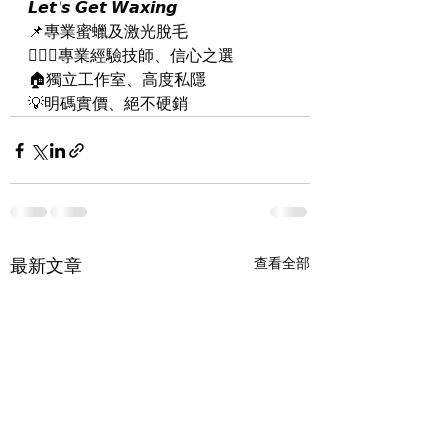
𝙇𝙚𝙩'𝙨 𝙂𝙚𝙩 𝙒𝙖𝙭𝙞𝙣𝙜
📌專業蜜蠟及激光脫毛
👨🏻‍⚕️專業經驗技師、信心之選
🏠獨立工作室、高度私隱
💡明碼實價、絕不硬銷
最新文章
查看全部