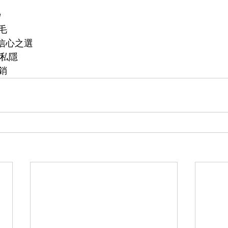

毛
、信心之選
度私隱
銷