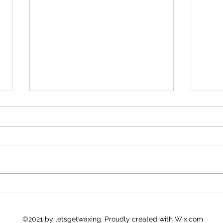
顧客意見
8月
©2021 by letsgetwaxing. Proudly created with Wix.com