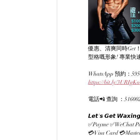
優惠、清爽同時Get！💥
型格嘅形象! 專業快速
WhatsApp 預約：595
https://bit.ly/3URIgKo
電話📲 查詢 ：51600207
𝙇𝙚𝙩'𝙨 𝙂𝙚𝙩 
✅Payme ✅WeChat Pa
💳Visa Card 💳Mast