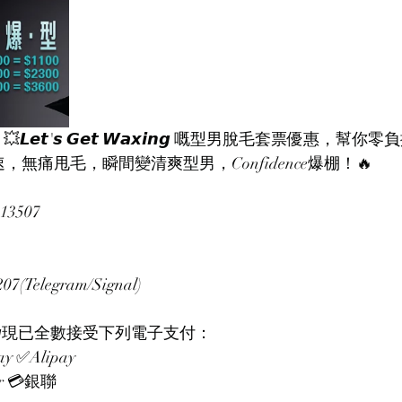
𝙚𝙩'𝙨 𝙂𝙚𝙩 𝙒𝙖𝙭𝙞𝙣𝙜 嘅型男脫毛套票優惠，幫你
，無痛甩毛，瞬間變清爽型男，Confidence爆棚！🔥
13507
(Telegram/Signal)
𝙒𝙖𝙭𝙞𝙣𝙜現已全數接受下列電子支付：
y ✅Alipay
er 💳銀聯