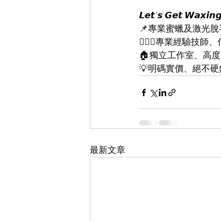
𝙇𝙚𝙩'𝙨 𝙂𝙚𝙩 𝙒𝙖𝙭𝙞𝙣
📌專業蜜蠟及激光脫
👨🏻‍⚕專業經驗技師
🏠獨立工作室、高
💡明碼實價、絕不硬
最新文章