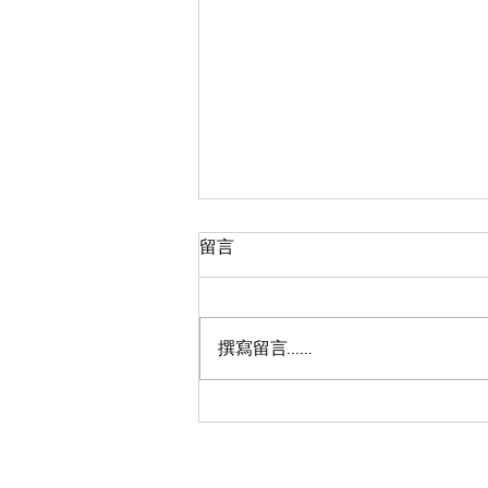
留言
皇牌蜜蠟脫毛
撰寫留言......