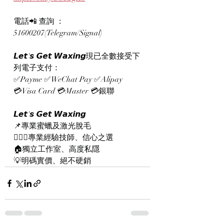
電話📲 查詢 ：
51600207(Telegram/Signal)
𝙇𝙚𝙩'𝙨 𝙂𝙚𝙩 𝙒𝙖𝙭𝙞𝙣𝙜現已全數接受下
列電子支付：
✅Payme ✅WeChat Pay ✅Alipay
💳Visa Card 💳Master 💳銀聯
𝙇𝙚𝙩'𝙨 𝙂𝙚𝙩 𝙒𝙖𝙭𝙞𝙣𝙜
📌專業蜜蠟及激光脫毛
👨🏻‍⚕專業經驗技師、信心之選
🏠獨立工作室、高度私隱
💡明碼實價、絕不硬銷