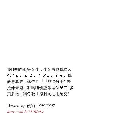
我哋明白剃完又生，生又再剃嘅痛苦
🥹𝙇𝙚𝙩'𝙨 𝙂𝙚𝙩 𝙒𝙖𝙭𝙞𝙣𝙜 嘅
優惠套票，讓你同毛毛無痛分手!  未
搶仲未遲，我哋嘅優惠等埋你🫶🏻  多
買多送，讓你乾手淨腳同毛毛絕交! 
WhatsApp 預約：59513507
https://bit.ly/3URIgKo