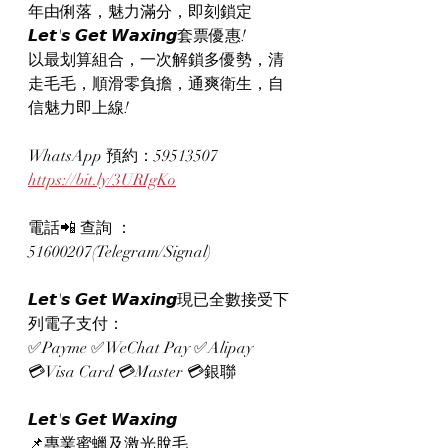
年由俐落，魅力滿分，即刻鎖定
𝙇𝙚𝙩'𝙨 𝙂𝙚𝙩 𝙒𝙖𝙭𝙞𝙣𝙜套票優惠!
以最划算組合，一次解鎖多優勢，清
走毛毛，順滑零負擔，通爽衛生，自
信魅力即上線!
WhatsApp 預約：59513507
https://bit.ly/3URIgKo
電話📲 查詢 ：
51600207(Telegram/Signal)
𝙇𝙚𝙩'𝙨 𝙂𝙚𝙩 𝙒𝙖𝙭𝙞𝙣𝙜現已全數接受下
列電子支付：
✅Payme ✅WeChat Pay ✅Alipay
💳Visa Card 💳Master 💳銀聯
𝙇𝙚𝙩'𝙨 𝙂𝙚𝙩 𝙒𝙖𝙭𝙞𝙣𝙜
📌專業蜜蠟及激光脫毛