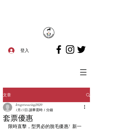
登入
文章
letsgetwaxing2020
1月13日
讀畢需時 1 分鐘
套票優惠
限時直擊，型男必的脫毛優惠!  新一