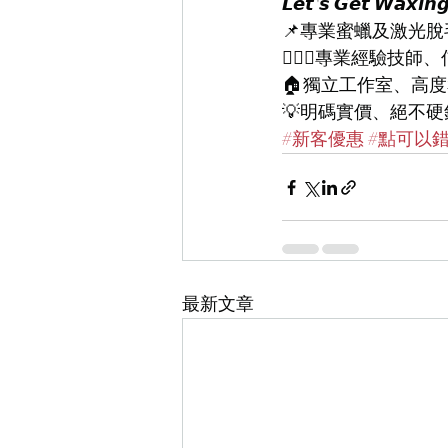
𝙇𝙚𝙩'𝙨 𝙂𝙚𝙩 𝙒𝙖𝙭𝙞𝙣
📌專業蜜蠟及激光脫
👨🏻‍⚕專業經驗技師
🏠獨立工作室、高
💡明碼實價、絕不硬
#新客優惠
#點可以
最新文章