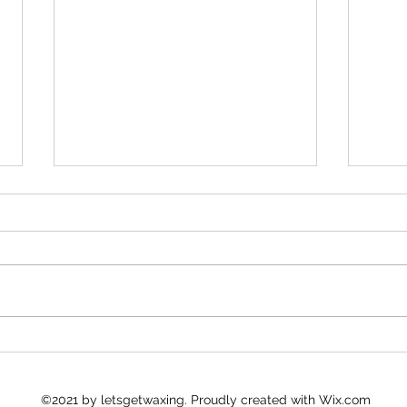
顧客意見
8月
©2021 by letsgetwaxing. Proudly created with Wix.com