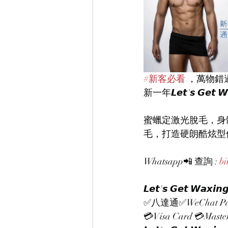
#新客必看
 ，萬物錯
新一年𝙇𝙚𝙩'𝙨 𝙂
蜜蠟定激光脫毛，身體磨砂定
毛，打造硬朗酷炫型
Whatsapp📲 查詢 : 
bi
𝙇𝙚𝙩'𝙨 𝙂𝙚𝙩 
✅八達通✅WeChat Pay
💳Visa Card 💳Mast