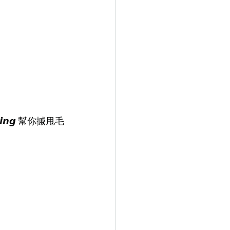
𝙣𝙜 幫你摵甩毛