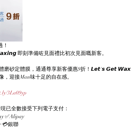
過！
𝙚𝙩 𝙒𝙖𝙭𝙞𝙣𝙜 即刻準備咗見面禮比初次見面嘅新客。
體膜，通通尊享新客優惠9折！𝙇𝙚𝙩'𝙨 𝙂𝙚𝙩 𝙒𝙖𝙭
像，迎接Man味十足的自在感。
t.ly/3La09yp
𝙒𝙖𝙭𝙞𝙣𝙜現已全數接受下列電子支付：
 ✅Alipay
er 💳銀聯