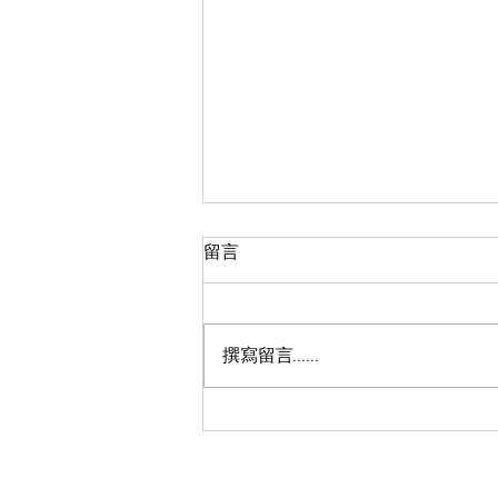
留言
皇牌蜜蠟脫毛
撰寫留言......