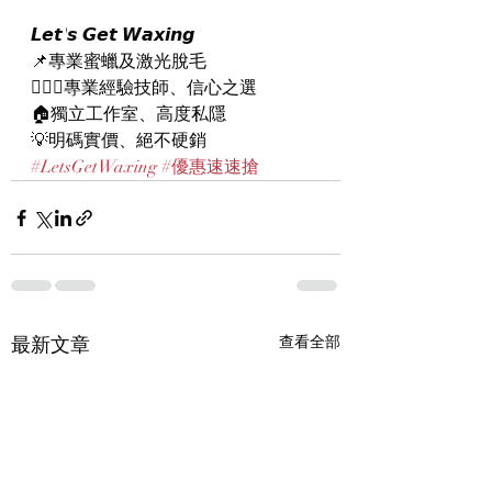
𝙇𝙚𝙩'𝙨 𝙂𝙚𝙩 𝙒𝙖𝙭𝙞𝙣𝙜
📌專業蜜蠟及激光脫毛
👨🏻‍⚕️專業經驗技師、信心之選
🏠獨立工作室、高度私隱
💡明碼實價、絕不硬銷
#LetsGetWaxing
#優惠速速搶
最新文章
查看全部