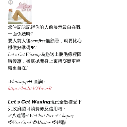
您仲記唔記得你响人前展示最自在嘅
一面係幾時? 
要人前人後𝒄𝒂𝒓𝒆𝒇𝒓𝒆𝒆無顧忌，就要比心
機做好準備💖!
Let's Get Waxing為您送出脫毛療程限
時優惠，徹底抛開身上束搏👋🏻更輕
鬆更自在!
Whatsapp📲 查詢 : 
https://bit.ly/3ONawrR
𝙇𝙚𝙩'𝙨 𝙂𝙚𝙩 𝙒𝙖𝙭𝙞𝙣𝙜現已全數接受下
列政府認可消費券及信用咭：
✅八達通✅WeChat Pay ✅Aliapay
💳Vsa Card 💳Master 💳銀聯