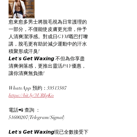
愈來愈多男士將脫毛視為日常護理的
一部分，不僅能使皮膚更光滑，仲予
人清爽潔淨感。對成日GYM嘅巴打嚟
講，脫毛更有助於減少運動中的汗水
積聚形成汗臭!
𝙇𝙚𝙩'𝙨 𝙂𝙚𝙩 𝙒𝙖𝙭𝙞𝙣𝙜 不但為你享盡
清爽俐落感，更推出靈活PAY優惠，
讓你清爽無負擔!
WhatsApp 預約：59513507
https://bit.ly/3URIgKo
電話📲 查詢 ：
51600207(Telegram/Signal)
𝙇𝙚𝙩'𝙨 𝙂𝙚𝙩 𝙒𝙖𝙭𝙞𝙣𝙜現已全數接受下