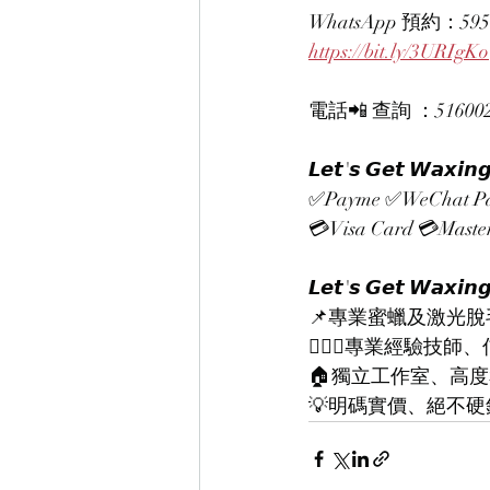
WhatsApp 預約：595
https://bit.ly/3URIgKo
電話📲 查詢 ：51600207
𝙇𝙚𝙩'𝙨 𝙂𝙚𝙩 
✅Payme ✅WeChat Pa
💳Visa Card 💳Mast
𝙇𝙚𝙩'𝙨 𝙂𝙚𝙩 𝙒𝙖𝙭𝙞𝙣
📌專業蜜蠟及激光脫
👨🏻‍⚕專業經驗技師
🏠獨立工作室、高
💡明碼實價、絕不硬