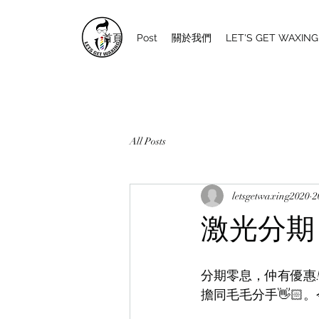
首頁
Post
關於我們
LET'S GET WAXI
All Posts
letsgetwaxing2020
2
激光分期
分期零息，仲有優惠! 你無聽
擔同毛毛分手👋🏻