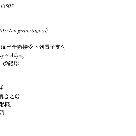
13507
(Telegram/Signal)
𝙒𝙖𝙭𝙞𝙣𝙜現已全數接受下列電子支付：
y ✅Alipay
er 💳銀聯

毛
、信心之選
度私隱
銷