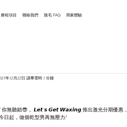
NG 療程項目
聯絡我們
脫毛 FAQ
用家體驗
025年12月22日
讀畢需時 1 分鐘
錯😎， 𝙇𝙚𝙩'𝙨 𝙂𝙚𝙩 𝙒𝙖𝙭𝙞𝙣𝙜 推出激光分
。今日起，做個乾型男再無壓力!