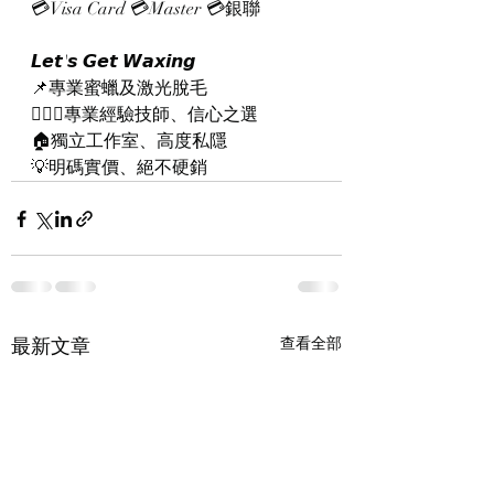
💳Visa Card 💳Master 💳銀聯
𝙇𝙚𝙩'𝙨 𝙂𝙚𝙩 𝙒𝙖𝙭𝙞𝙣𝙜
📌專業蜜蠟及激光脫毛
👨🏻‍⚕專業經驗技師、信心之選
🏠獨立工作室、高度私隱
💡明碼實價、絕不硬銷
最新文章
查看全部