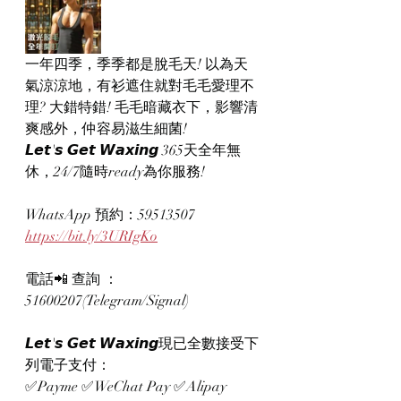
一年四季，季季都是脫毛天! 以為天
氣涼涼地，有衫遮住就對毛毛愛理不
理? 大錯特錯! 毛毛暗藏衣下，影響清
爽感外，仲容易滋生細菌!
𝙇𝙚𝙩'𝙨 𝙂𝙚𝙩 𝙒𝙖𝙭𝙞𝙣𝙜 365天全年無
休，24/7隨時ready為你服務!
WhatsApp 預約：59513507
https://bit.ly/3URIgKo
電話📲 查詢 ：
51600207(Telegram/Signal)
𝙇𝙚𝙩'𝙨 𝙂𝙚𝙩 𝙒𝙖𝙭𝙞𝙣𝙜現已全數接受下
列電子支付：
✅Payme ✅WeChat Pay ✅Alipay