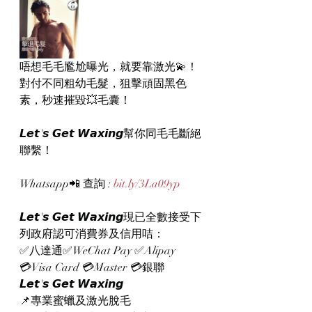
唔想毛毛尷尬曝光，就要靠激光💫！
對付不同粗幼毛髮，狙擊頑固黑色
素，秒速摧毀💥毛囊！
𝙇𝙚𝙩'𝙨 𝙂𝙚𝙩 𝙒𝙖𝙭𝙞𝙣𝙜幫你同毛毛斷絕
聯繫！
Whatsapp📲 查詢 : 
bit.ly/3La09yp
𝙇𝙚𝙩'𝙨 𝙂𝙚𝙩 𝙒𝙖𝙭𝙞𝙣𝙜現已全數接受下
列政府認可消費券及信用咭：
✅八達通✅WeChat Pay ✅Alipay
💳Visa Card 💳Master 💳銀聯
𝙇𝙚𝙩'𝙨 𝙂𝙚𝙩 𝙒𝙖𝙭𝙞𝙣𝙜
📌專業蜜蠟及激光脫毛