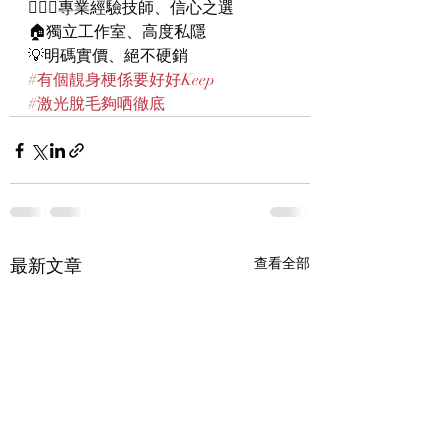
👨🏻‍⚕專業經驗技師、信心之選
🏠獨立工作室、高度私隱
💡明碼實價、絕不硬銷
#有個靚身梗係要好好Keep
#激光脫毛夠哂徹底
最新文章
查看全部