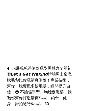
💪 想展現乾淨俐落嘅型男魅力？即刻
嚟𝙇𝙚𝙩'𝙨 𝙂𝙚𝙩 𝙒𝙖𝙭𝙞𝙣𝙜體驗男士蜜蠟
脫毛帶比你嘅清爽俐落！專業技術，
幫你一脫賣甩多餘毛髮，瞬間提升自
信！😎 不論係手臂、胸膛定腿部，我
哋都幫你打造清爽Look，約會、健
身、街拍隨時Ready！💥