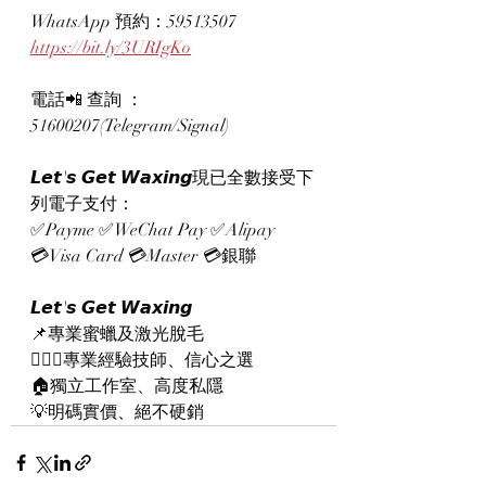
WhatsApp 預約：59513507
https://bit.ly/3URIgKo
電話📲 查詢 ：
51600207(Telegram/Signal)
𝙇𝙚𝙩'𝙨 𝙂𝙚𝙩 𝙒𝙖𝙭𝙞𝙣𝙜現已全數接受下
列電子支付：
✅Payme ✅WeChat Pay ✅Alipay
💳Visa Card 💳Master 💳銀聯
𝙇𝙚𝙩'𝙨 𝙂𝙚𝙩 𝙒𝙖𝙭𝙞𝙣𝙜
📌專業蜜蠟及激光脫毛
👨🏻‍⚕專業經驗技師、信心之選
🏠獨立工作室、高度私隱
💡明碼實價、絕不硬銷