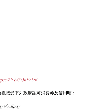
tps://bit.ly/3QnP2DR
ᴇʀ 現已全數接受下列政府認可消費券及信用咭：
 ✅Alipay