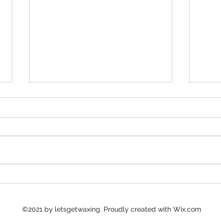
生日獎賞
生命
©2021 by letsgetwaxing. Proudly created with Wix.com