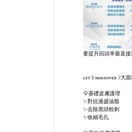
要提升回頭率最直接
ʟᴇᴛ'ꜱ ᴍᴀᴋᴇᴏᴠ
💡基礎皮膚護理
✨對抗過盛油脂
✨去除黑頭粉刺
✨收細毛孔