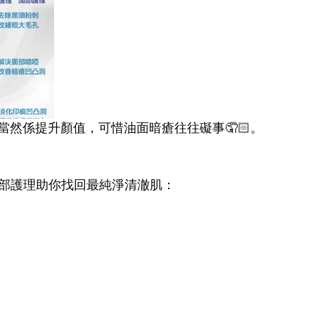
當然係提升顏值，可惜油面暗瘡往往礙事🤦🏻。
ᴇʀ 3大面部護理助你找回最純淨清澈肌：