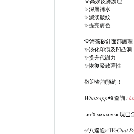
💡高效皮膚護理
✨深層補水
✨減淡皺紋
✨提亮膚色
💡海藻矽針面部護理
✨淡化印痕及凹凸洞
✨提升代謝力
✨恢復緊致彈性
歡迎查詢預約！
Whatsapp📲 查詢 : 
ht
ʟᴇᴛ'ꜱ ᴍᴀᴋᴇᴏᴠ
✅八達通✅WeChat Pay