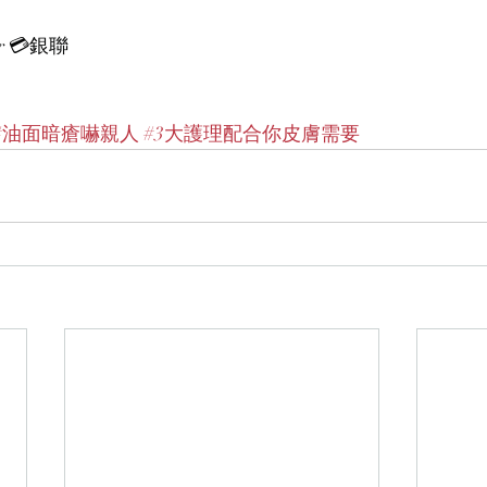
er 💳銀聯
#油面暗瘡嚇親人
#3大護理配合你皮膚需要