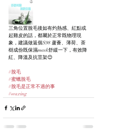
三角位置脫毛後如有灼熱感、紅點或
起雞皮的話，都屬於正常既物理現
象，建議做返個$98 蘆薈、薄荷、茶
樹成份既保濕mask舒緩一下，有效降
紅、降溫及抗荳架😊
#脫毛
#蜜蠟脫毛
#脫毛是正常不過的事
#waxing