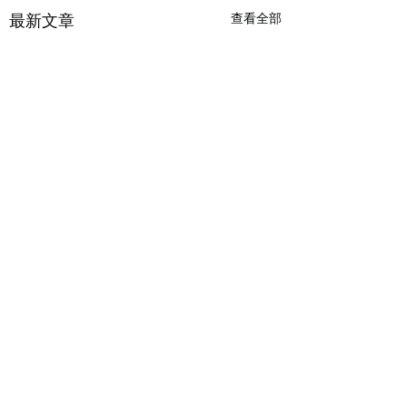
最新文章
查看全部
留言
生日獎賞
生命吠陀意見