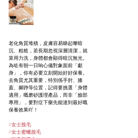
老化角質堆積，皮膚容易睇起嚟暗
沉、粗糙，若長期忽視深層清潔，就
算用力洗，身體都會顯得暗沉無光。
為咗有朝一日响心儀對象面前「獻
身」，你有必要立刻開始好好保養。
去角質尤其重要，特別係手肘、膝
蓋、腳踭等位置，記得要挑選「身體
適用」嘅磨砂護理產品，而非「臉部
專用」，要對症下藥先能達到最好嘅
保養效果吖！
#女士脫毛
#女士蜜蠟脫毛