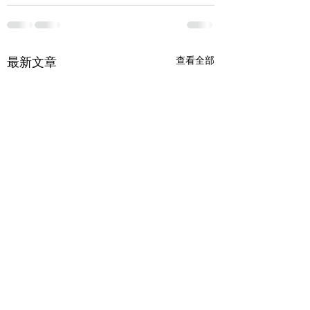
最新文章
查看全部