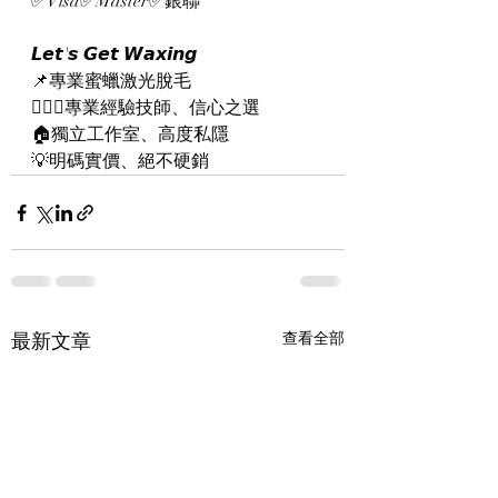
✅Visa✅Master✅銀聯
𝙇𝙚𝙩'𝙨 𝙂𝙚𝙩 𝙒𝙖𝙭𝙞𝙣𝙜
📌專業蜜蠟激光脫毛
👨🏻‍⚕️專業經驗技師、信心之選
🏠獨立工作室、高度私隱
💡明碼實價、絕不硬銷
最新文章
查看全部