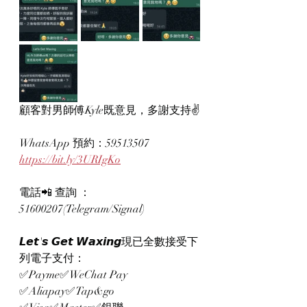
顧客對男師傅Kyle既意見，多謝支持✌️
WhatsApp 預約：59513507
https://bit.ly/3URIgKo
電話📲 查詢 ：
51600207(Telegram/Signal)
𝙇𝙚𝙩'𝙨 𝙂𝙚𝙩 𝙒𝙖𝙭𝙞𝙣𝙜現已全數接受下
列電子支付：
✅Payme✅WeChat Pay 
✅Aliapay✅Tap&go