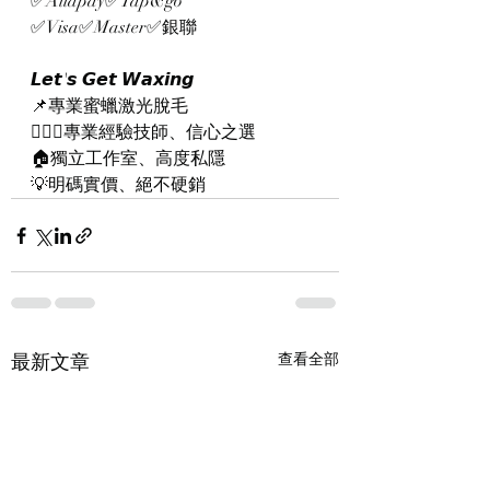
✅Aliapay✅Tap&go
✅Visa✅Master✅銀聯
𝙇𝙚𝙩'𝙨 𝙂𝙚𝙩 𝙒𝙖𝙭𝙞𝙣𝙜
📌專業蜜蠟激光脫毛
👨🏻‍⚕️專業經驗技師、信心之選
🏠獨立工作室、高度私隱
💡明碼實價、絕不硬銷
最新文章
查看全部