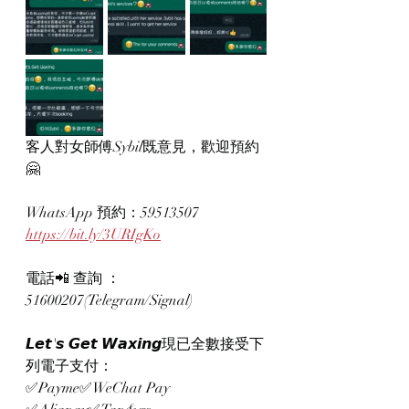
客人對女師傅Sybil既意見，歡迎預約
🤗
WhatsApp 預約：59513507
https://bit.ly/3URIgKo
電話📲 查詢 ：
51600207(Telegram/Signal)
𝙇𝙚𝙩'𝙨 𝙂𝙚𝙩 𝙒𝙖𝙭𝙞𝙣𝙜現已全數接受下
列電子支付：
✅Payme✅WeChat Pay 