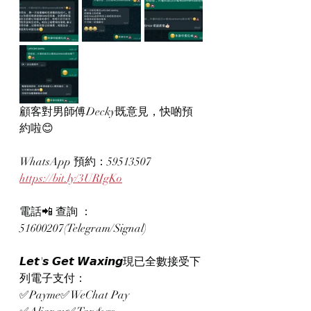
顧客對男師傅Decky既意見，快啲預
約啦😊
WhatsApp 預約：59513507
https://bit.ly/3URIgKo
電話📲 查詢 ：
51600207(Telegram/Signal)
𝙇𝙚𝙩'𝙨 𝙂𝙚𝙩 𝙒𝙖𝙭𝙞𝙣𝙜現已全數接受下
列電子支付：
✅Payme✅WeChat Pay 