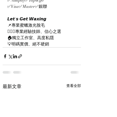
✅Aliapay✅Tap&go
✅Visa✅Master✅銀聯
𝙇𝙚𝙩'𝙨 𝙂𝙚𝙩 𝙒𝙖𝙭𝙞𝙣𝙜
📌專業蜜蠟激光脫毛
👨🏻‍⚕️專業經驗技師、信心之選
🏠獨立工作室、高度私隱
💡明碼實價、絕不硬銷
最新文章
查看全部