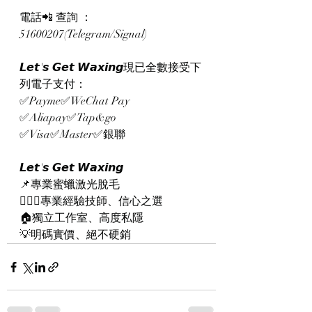
電話📲 查詢 ：
51600207(Telegram/Signal)
𝙇𝙚𝙩'𝙨 𝙂𝙚𝙩 𝙒𝙖𝙭𝙞𝙣𝙜現已全數接受下
列電子支付：
✅Payme✅WeChat Pay 
✅Aliapay✅Tap&go
✅Visa✅Master✅銀聯
𝙇𝙚𝙩'𝙨 𝙂𝙚𝙩 𝙒𝙖𝙭𝙞𝙣𝙜
📌專業蜜蠟激光脫毛
👨🏻‍⚕️專業經驗技師、信心之選
🏠獨立工作室、高度私隱
💡明碼實價、絕不硬銷