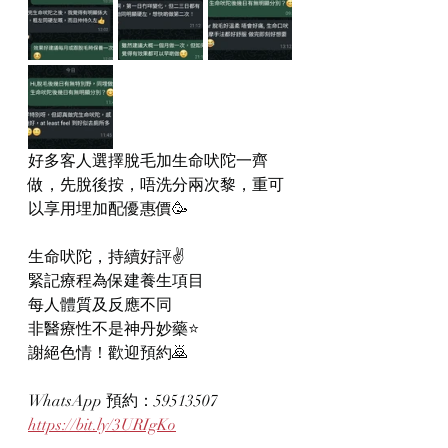
好多客人選擇脫毛加生命吠陀一齊
做，先脫後按，唔洗分兩次黎，重可
以享用埋加配優惠價🥳
生命吠陀，持續好評✌️
緊記療程為保建養生項目
每人體質及反應不同
非醫療性不是神丹妙藥⭐
謝絕色情！歡迎預約🙇
WhatsApp 預約：59513507
https://bit.ly/3URIgKo