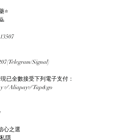
藥⭐

13507
(Telegram/Signal)
𝙒𝙖𝙭𝙞𝙣𝙜現已全數接受下列電子支付：
y ✅Aliapay✅Tap&go

師、信心之選
度私隱