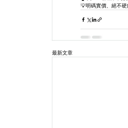
💡明碼實價、絕不硬
最新文章