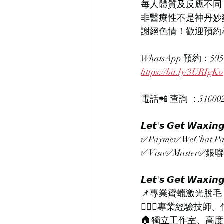
每人體質及反應不同
非醫療性不是神丹妙
謝絕色情！歡迎預約
WhatsApp 預約：595
https://bit.ly/3URIgKo
電話📲 查詢 ：51600207
𝙇𝙚𝙩'𝙨 𝙂𝙚𝙩 
✅Payme✅WeChat Pa
✅Visa✅Master✅銀聯
𝙇𝙚𝙩'𝙨 𝙂𝙚𝙩 𝙒𝙖𝙭𝙞𝙣
📌專業蜜蠟激光脫毛
👨🏻‍⚕️專業經驗技
🏠獨立工作室、高