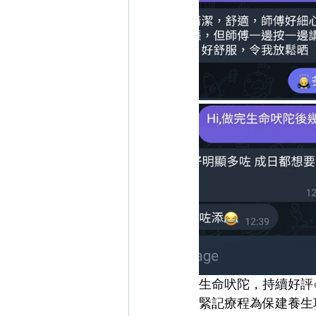
生命吠陀，持續好評✌
緊記療程為保建養生