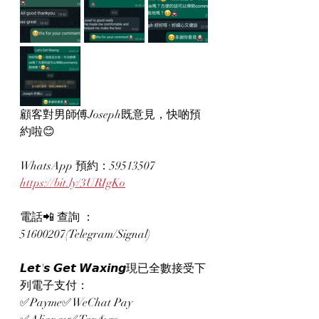
顧客對男師傅Joseph既意見，快啲預
約啦😊
WhatsApp 預約：59513507
https://bit.ly/3URIgKo
電話📲 查詢 ：
51600207(Telegram/Signal)
𝙇𝙚𝙩'𝙨 𝙂𝙚𝙩 𝙒𝙖𝙭𝙞𝙣𝙜現已全數接受下
列電子支付：
✅Payme✅WeChat Pay 