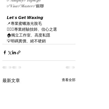
✅Aliapay✅Tap&go
✅Visa✅Master✅銀聯
𝙇𝙚𝙩'𝙨 𝙂𝙚𝙩 𝙒𝙖𝙭𝙞𝙣𝙜
📌專業蜜蠟激光脫毛
👨🏻‍⚕️專業經驗技師、信心之選
🏠獨立工作室、高度私隱
💡明碼實價、絕不硬銷
最新文章
查看全部