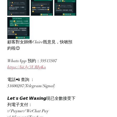
顧客對女師傅Claire既意見，快啲預
約啦😊
WhatsApp 預約：59513507
https://bit.ly/3URIgKo
電話📲 查詢 ：
51600207(Telegram/Signal)
𝙇𝙚𝙩'𝙨 𝙂𝙚𝙩 𝙒𝙖𝙭𝙞𝙣𝙜現已全數接受下
列電子支付：
✅Payme✅WeChat Pay 