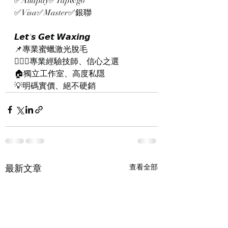
✅Aliapay✅Tap&go
✅Visa✅Master✅銀聯
𝙇𝙚𝙩'𝙨 𝙂𝙚𝙩 𝙒𝙖𝙭𝙞𝙣𝙜
📌專業蜜蠟激光脫毛
👨🏻‍⚕️專業經驗技師、信心之選
🏠獨立工作室、高度私隱
💡明碼實價、絕不硬銷
最新文章
查看全部