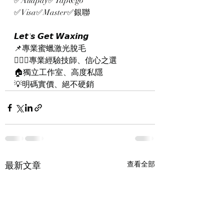
✅Aliapay✅Tap&go
✅Visa✅Master✅銀聯
𝙇𝙚𝙩'𝙨 𝙂𝙚𝙩 𝙒𝙖𝙭𝙞𝙣𝙜
📌專業蜜蠟激光脫毛
👨🏻‍⚕️專業經驗技師、信心之選
🏠獨立工作室、高度私隱
💡明碼實價、絕不硬銷
最新文章
查看全部