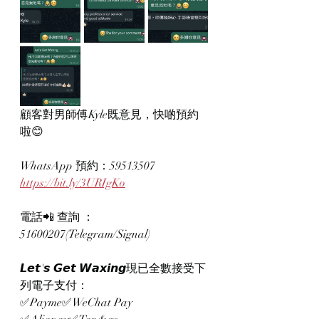
顧客對男師傅Kyle既意見，快啲預約
啦😊
WhatsApp 預約：59513507
https://bit.ly/3URIgKo
電話📲 查詢 ：
51600207(Telegram/Signal)
𝙇𝙚𝙩'𝙨 𝙂𝙚𝙩 𝙒𝙖𝙭𝙞𝙣𝙜現已全數接受下
列電子支付：
✅Payme✅WeChat Pay 