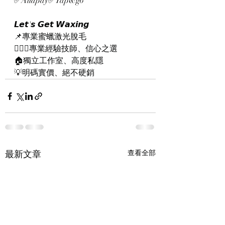
✅Aliapay✅Tap&go
𝙇𝙚𝙩'𝙨 𝙂𝙚𝙩 𝙒𝙖𝙭𝙞𝙣𝙜
📌專業蜜蠟激光脫毛
👨🏻‍⚕️專業經驗技師、信心之選
🏠獨立工作室、高度私隱
💡明碼實價、絕不硬銷
最新文章
查看全部