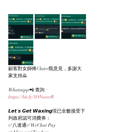
顧客對女師傅Claire既意見，多謝大
家支持🙇
Whatsapp📲 查詢 : 
https://bit.ly/3ONawrR
𝙇𝙚𝙩'𝙨 𝙂𝙚𝙩 𝙒𝙖𝙭𝙞𝙣𝙜現已全數接受下
列政府認可消費券：
✅八達通✅WeChat Pay 