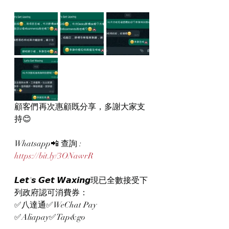
顧客們再次惠顧既分享，多謝大家支
持😊
Whatsapp📲 查詢 : 
https://bit.ly/3ONawrR
𝙇𝙚𝙩'𝙨 𝙂𝙚𝙩 𝙒𝙖𝙭𝙞𝙣𝙜現已全數接受下
列政府認可消費券：
✅八達通✅WeChat Pay 
✅Aliapay✅Tap&go