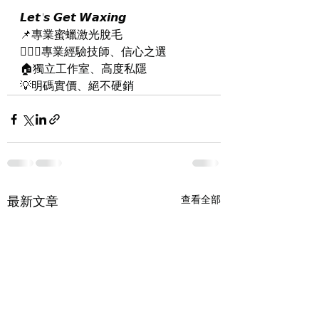
𝙇𝙚𝙩'𝙨 𝙂𝙚𝙩 𝙒𝙖𝙭𝙞𝙣𝙜
📌專業蜜蠟激光脫毛
👨🏻‍⚕️專業經驗技師、信心之選
🏠獨立工作室、高度私隱
💡明碼實價、絕不硬銷
最新文章
查看全部