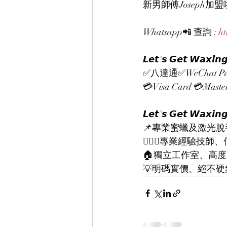
新男師傅Joseph加
Whatsapp📲 查詢 : 
ht
𝙇𝙚𝙩'𝙨 𝙂𝙚
✅八達通✅WeChat Pay
💳Visa Card 💳Mast
𝙇𝙚𝙩'𝙨 𝙂𝙚𝙩 𝙒𝙖𝙭𝙞𝙣
📌專業蜜蠟及激光脫
👨🏻‍⚕️專業經驗技
🏠獨立工作室、高
💡明碼實價、絕不硬