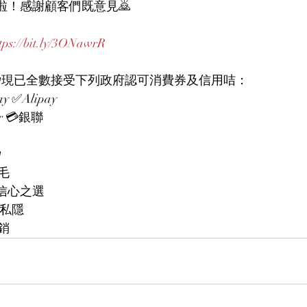
盟啦！感謝顧客們既意見🙇
tps://bit.ly/3ONawrR
 𝙒𝙖𝙭𝙞𝙣𝙜現已全數接受下列政府認可消費券及信用咭：
 ✅Alipay
er 💳銀聯

毛
師、信心之選
度私隱
銷