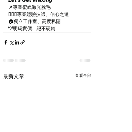
𝙇𝙚𝙩'𝙨 𝙂𝙚𝙩 𝙒𝙖𝙭𝙞𝙣𝙜
📌專業蜜蠟激光脫毛
👨🏻‍⚕️專業經驗技師、信心之選
🏠獨立工作室、高度私隱
💡明碼實價、絕不硬銷
最新文章
查看全部