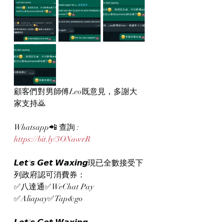
顧客們對男師傅Leo既意見，多謝大
家支持🙇
Whatsapp📲 查詢 : 
https://bit.ly/3ONawrR
𝙇𝙚𝙩'𝙨 𝙂𝙚𝙩 𝙒𝙖𝙭𝙞𝙣𝙜現已全數接受下
列政府認可消費券：
✅八達通✅WeChat Pay 
✅Aliapay✅Tap&go