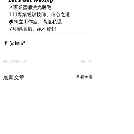
𝙇𝙚𝙩'𝙨 𝙂𝙚𝙩 𝙒𝙖𝙭𝙞𝙣𝙜
📌專業蜜蠟激光脫毛
👨🏻‍⚕️專業經驗技師、信心之選
🏠獨立工作室、高度私隱
💡明碼實價、絕不硬銷
最新文章
查看全部