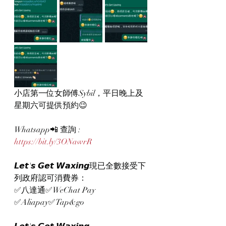
小店第一位女師傅Sybil，平日晚上及
星期六可提供預約😉
Whatsapp📲 查詢 : 
https://bit.ly/3ONawrR
𝙇𝙚𝙩'𝙨 𝙂𝙚𝙩 𝙒𝙖𝙭𝙞𝙣𝙜現已全數接受下
列政府認可消費券：
✅八達通✅WeChat Pay 
✅Aliapay✅Tap&go