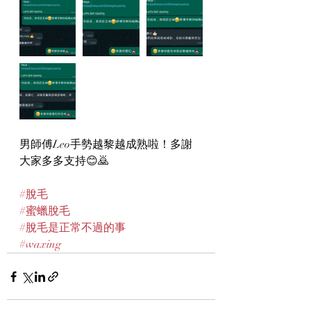
男師傅Leo手勢越黎越成熟啦！多謝
大家多多支持😊🙇
#脫毛
#蜜蠟脫毛
#脫毛是正常不過的事
#waxing