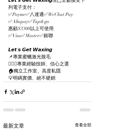
𝙇𝙚𝙩'𝙨 𝙂𝙚𝙩 𝙒𝙖𝙭𝙞𝙣𝙜現已全數接受下
列電子支付：
✅Payme✅八達通✅WeChat Pay 
✅Aliapay✅Tap&go
惠顧$3300以上可使用
✅Visa✅Master✅銀聯
𝙇𝙚𝙩'𝙨 𝙂𝙚𝙩 𝙒𝙖𝙭𝙞𝙣𝙜
📌專業蜜蠟激光脫毛
👨🏻‍⚕️專業經驗技師、信心之選
🏠獨立工作室、高度私隱
💡明碼實價、絕不硬銷
最新文章
查看全部