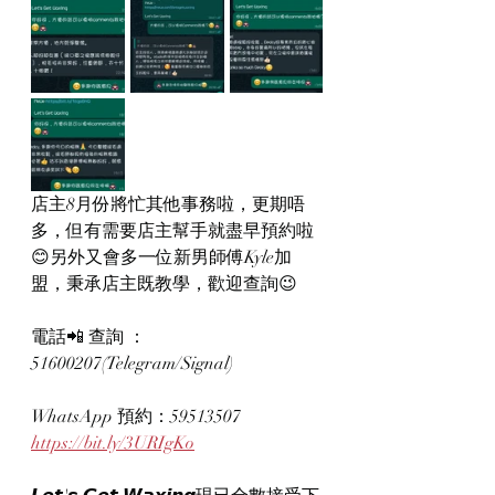
店主8月份將忙其他事務啦，更期唔
多，但有需要店主幫手就盡早預約啦
😊另外又會多一位新男師傅Kyle加
盟，秉承店主既教學，歡迎查詢😉
電話📲 查詢 ：
51600207(Telegram/Signal)
WhatsApp 預約：59513507
https://bit.ly/3URIgKo