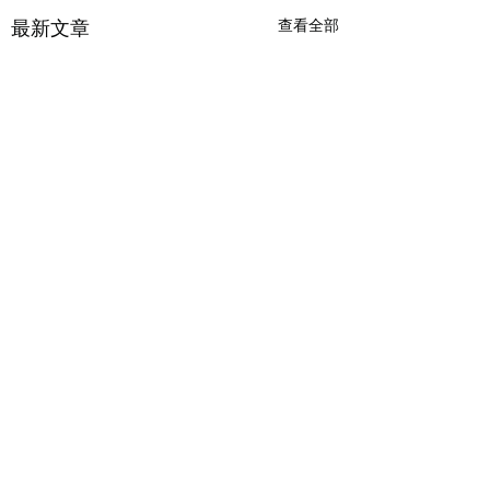
最新文章
查看全部
留言
生日獎賞
生命吠陀意見